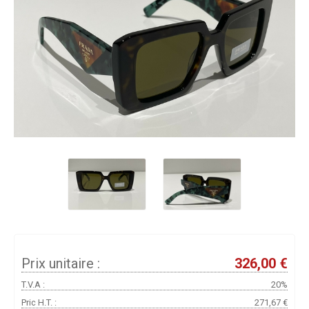
Prix unitaire :
326,00 €
T.V.A :
20%
Pric H.T. :
271,67 €