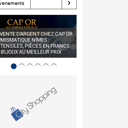
vènements
VENTE D’ARGENT CHEZ CAP OR
MISMATIQUE NÎMES :
STEAM VAP À NÎMES 
TENSILES, PIÈCES EN FRANCS
RÉFÉRENCE CIGARE
 BIJOUX AU MEILLEUR PRIX
ÉLECTRONIQUE DE N