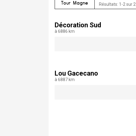
Tour Magne
Résultats: 1-2 sur 2
Décoration Sud
à 6886 km
Lou Gacecano
à 6887 km