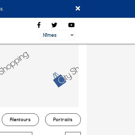
s.
Alentours
Portraits