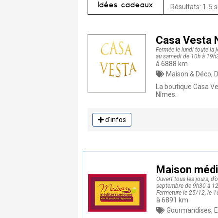
Idées cadeaux
Résultats: 1-5 s
Casa Vesta 
Fermée le lundi toute la
au samedi de 10h à 19h3
à 6888 km
Maison & Déco, Déc
La boutique Casa Ve
Nîmes.
d'infos
Maison médi
Ouvert tous les jours, d’
septembre de 9h30 à 12h
Fermeture le 25/12, le 1e
à 6891 km
Gourmandises, Epiceri