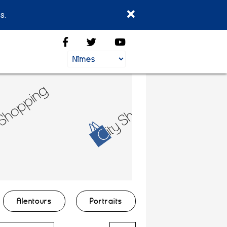
s.
Alentours
Portraits