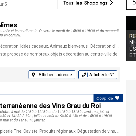
Tous les Shoppings
É
ur 5
Nîmes
 journée et le mardi matin. Ouverte le mardi de 14h00 à 19h30 et du mercredi
REVENTE D’ARGENT CHEZ CAP OR
0 en continu.
NUMISMATIQUE NÎMES :
oration, Idées cadeaux, Animaux bienvenus , Décoration d'intérieur
USTENSILES, PIÈCES EN FRANCS
sta propose de nombreux objets décoration au centre-ville de
ET BIJOUX AU MEILLEUR PRIX
Afficher l'adresse
Afficher le N°
Coup de
terranéenne des Vins Grau du Roi
octobre à mai de 9h30 à 12h30 et de 14h30 à 18h30 ; avril, mai, juin et
30 et 14h30 à 19h ; juillet et août de 9h30 à 13h et de 14h30 à 19h30.
r mai et du 1er au 15 janvier.
e Fine, Caviste, Produits régionaux, Dégustation de vins, Idées cadeaux, Vin