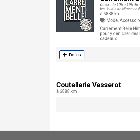
Ouvert de 10h à 19h du m
les Jeudis de Nîmes en é
à 6888 km
Mode, Accessoires
Carrément Belle Nîm
pour y dénicher des 
cadeaux .
d'infos
Coutellerie Vasserot
à 6888 km